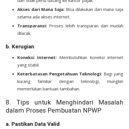
dan tidak perlu datang ke kantor pajak.
Akses dari Mana Saja:
Bisa dilakukan dari mana saja
selama ada akses internet.
Transparansi:
Proses lebih transparan dan mudah
dilacak.
b. Kerugian
Koneksi Internet:
Membutuhkan koneksi internet
yang stabil.
Keterbatasan Pengetahuan Teknologi:
Bagi yang
kurang familiar dengan teknologi, mungkin
memerlukan bantuan tambahan.
8. Tips untuk Menghindari Masalah
dalam Proses Pembuatan NPWP
a. Pastikan Data Valid