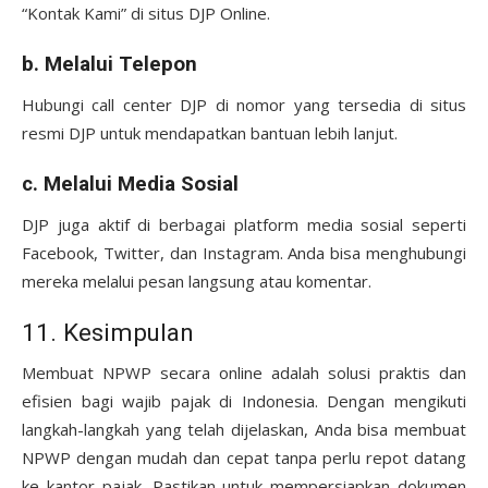
“Kontak Kami” di situs DJP Online.
b. Melalui Telepon
Hubungi call center DJP di nomor yang tersedia di situs
resmi DJP untuk mendapatkan bantuan lebih lanjut.
c. Melalui Media Sosial
DJP juga aktif di berbagai platform media sosial seperti
Facebook, Twitter, dan Instagram. Anda bisa menghubungi
mereka melalui pesan langsung atau komentar.
11. Kesimpulan
Membuat NPWP secara online adalah solusi praktis dan
efisien bagi wajib pajak di Indonesia. Dengan mengikuti
langkah-langkah yang telah dijelaskan, Anda bisa membuat
NPWP dengan mudah dan cepat tanpa perlu repot datang
ke kantor pajak. Pastikan untuk mempersiapkan dokumen