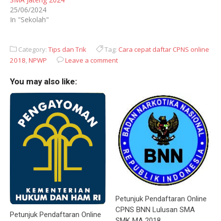
25/06/2024
In "Sekolah"
Category:
Tips dan Trik
Tag:
Cara cepat daftar CPNS online
2018
,
NPWP
Leave a comment
You may also like:
Petunjuk Pendaftaran Online
CPNS BNN Lulusan SMA
Petunjuk Pendaftaran Online
SMK MA 2018