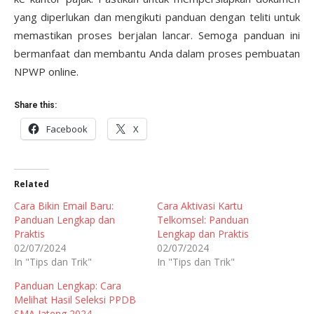
yang diperlukan dan mengikuti panduan dengan teliti untuk
memastikan proses berjalan lancar. Semoga panduan ini
bermanfaat dan membantu Anda dalam proses pembuatan
NPWP online.
Share this:
Facebook
X
Related
Cara Bikin Email Baru:
Cara Aktivasi Kartu
Panduan Lengkap dan
Telkomsel: Panduan
Praktis
Lengkap dan Praktis
02/07/2024
02/07/2024
In "Tips dan Trik"
In "Tips dan Trik"
Panduan Lengkap: Cara
Melihat Hasil Seleksi PPDB
SMA Jateng 2024