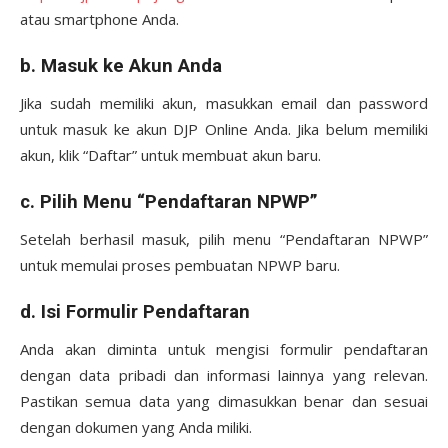
atau smartphone Anda.
b. Masuk ke Akun Anda
Jika sudah memiliki akun, masukkan email dan password
untuk masuk ke akun DJP Online Anda. Jika belum memiliki
akun, klik “Daftar” untuk membuat akun baru.
c. Pilih Menu “Pendaftaran NPWP”
Setelah berhasil masuk, pilih menu “Pendaftaran NPWP”
untuk memulai proses pembuatan NPWP baru.
d. Isi Formulir Pendaftaran
Anda akan diminta untuk mengisi formulir pendaftaran
dengan data pribadi dan informasi lainnya yang relevan.
Pastikan semua data yang dimasukkan benar dan sesuai
dengan dokumen yang Anda miliki.