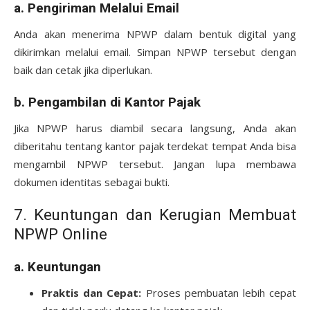
a. Pengiriman Melalui Email
Anda akan menerima NPWP dalam bentuk digital yang
dikirimkan melalui email. Simpan NPWP tersebut dengan
baik dan cetak jika diperlukan.
b. Pengambilan di Kantor Pajak
Jika NPWP harus diambil secara langsung, Anda akan
diberitahu tentang kantor pajak terdekat tempat Anda bisa
mengambil NPWP tersebut. Jangan lupa membawa
dokumen identitas sebagai bukti.
7. Keuntungan dan Kerugian Membuat
NPWP Online
a. Keuntungan
Praktis dan Cepat:
Proses pembuatan lebih cepat