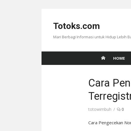
Skip
to
Totoks.com
content
Mari Berbagi Informasi untuk Hidup Lebih B
HOME
Cara Pe
Terregist
Author
totowimbuh
0
Cara Pengecekan Nom