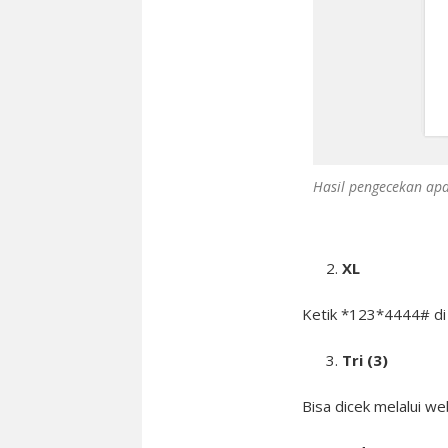
Hasil pengecekan apab
XL
Ketik *123*4444# di 
Tri (3)
Bisa dicek melalui we