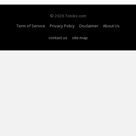
© 2026 Totoks.com
Term of Service
Privacy Policy
Disclaimer
About Us
contact us
site map