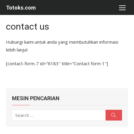
Skip
Totoks.com
to
content
contact us
Hubungi kami untuk anda yang membutuhkan informasi
lebih lanjut
[contact-form-7 id=”6183″ title=”Contact form 1″]
MESIN PENCARIAN
Search
Search
for: