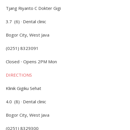
Tjang Riyanto C Dokter Gigi
3.7 (6) · Dental clinic
Bogor City, West Java
(0251) 8323091
Closed ⋅ Opens 2PM Mon
DIRECTIONS
Klinik Gigiku Sehat
4.0 (8) · Dental clinic
Bogor City, West Java
(0251) 8329300