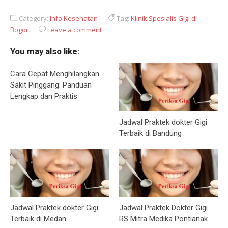
Category:
Info Kesehatan
Tag:
Klinik Spesialis Gigi di
Bogor
Leave a comment
You may also like:
Cara Cepat Menghilangkan
Sakit Pinggang: Panduan
Lengkap dan Praktis
Jadwal Praktek dokter Gigi
Terbaik di Bandung
Jadwal Praktek dokter Gigi
Jadwal Praktek Dokter Gigi
Terbaik di Medan
RS Mitra Medika Pontianak