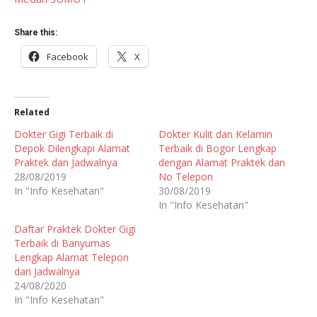
Share this:
Facebook
X
Related
Dokter Gigi Terbaik di
Dokter Kulit dan Kelamin
Depok Dilengkapi Alamat
Terbaik di Bogor Lengkap
Praktek dan Jadwalnya
dengan Alamat Praktek dan
28/08/2019
No Telepon
In "Info Kesehatan"
30/08/2019
In "Info Kesehatan"
Daftar Praktek Dokter Gigi
Terbaik di Banyumas
Lengkap Alamat Telepon
dan Jadwalnya
24/08/2020
In "Info Kesehatan"