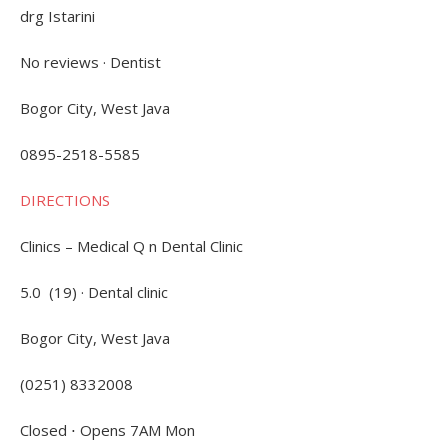
drg Istarini
No reviews · Dentist
Bogor City, West Java
0895-2518-5585
DIRECTIONS
Clinics – Medical Q n Dental Clinic
5.0 (19) · Dental clinic
Bogor City, West Java
(0251) 8332008
Closed ⋅ Opens 7AM Mon