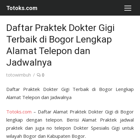
Skip
Totoks.com
to
content
Daftar Praktek Dokter Gigi
Terbaik di Bogor Lengkap
Alamat Telepon dan
Jadwalnya
Author
totowimbuh
0
Daftar Praktek Dokter Gigi Terbaik di Bogor Lengkap
Alamat Telepon dan Jadwalnya
Totoks.com
– Daftar Alamat Praktek Dokter Gigi di Bogor
lengkap dengan telepon. Berisi Alamat Praktek jadwal
praktek dan juga no telepon Dokter Spesialis Gigi untuk
wilayah Bogor dan Kabupaten Bogor.