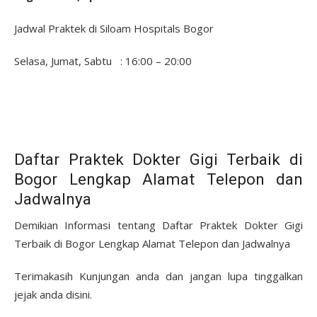
Jadwal Praktek di Siloam Hospitals Bogor
Selasa, Jumat, Sabtu : 16:00 – 20:00
Daftar Praktek Dokter Gigi Terbaik di
Bogor Lengkap Alamat Telepon dan
Jadwalnya
Demikian Informasi tentang Daftar Praktek Dokter Gigi
Terbaik di Bogor Lengkap Alamat Telepon dan Jadwalnya
Terimakasih Kunjungan anda dan jangan lupa tinggalkan
jejak anda disini.