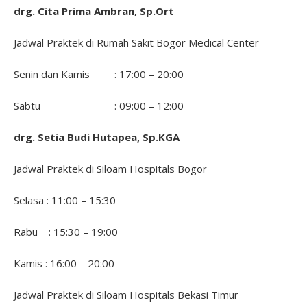
drg. Cita Prima Ambran, Sp.Ort
Jadwal Praktek di Rumah Sakit Bogor Medical Center
Senin dan Kamis : 17:00 – 20:00
Sabtu : 09:00 – 12:00
drg. Setia Budi Hutapea, Sp.KGA
Jadwal Praktek di Siloam Hospitals Bogor
Selasa : 11:00 – 15:30
Rabu : 15:30 – 19:00
Kamis : 16:00 – 20:00
Jadwal Praktek di Siloam Hospitals Bekasi Timur