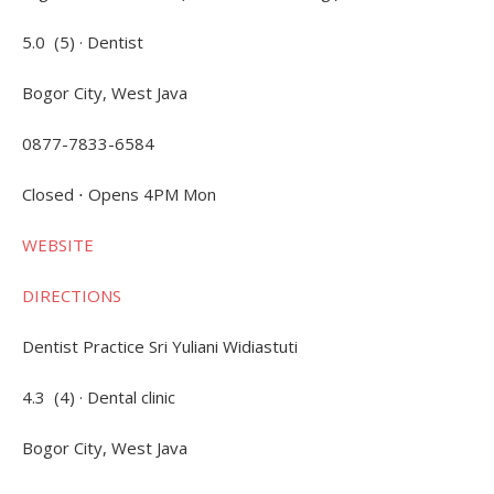
5.0 (5) · Dentist
Bogor City, West Java
0877-7833-6584
Closed ⋅ Opens 4PM Mon
WEBSITE
DIRECTIONS
Dentist Practice Sri Yuliani Widiastuti
4.3 (4) · Dental clinic
Bogor City, West Java