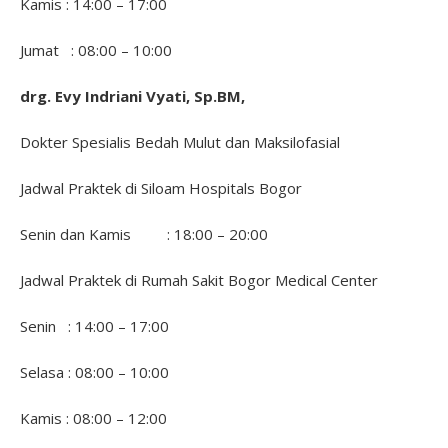
Kamis : 14:00 – 17:00
Jumat : 08:00 – 10:00
drg. Evy Indriani Vyati, Sp.BM
,
Dokter Spesialis Bedah Mulut dan Maksilofasial
Jadwal Praktek di Siloam Hospitals Bogor
Senin dan Kamis : 18:00 – 20:00
Jadwal Praktek di Rumah Sakit Bogor Medical Center
Senin : 14:00 – 17:00
Selasa : 08:00 – 10:00
Kamis : 08:00 – 12:00