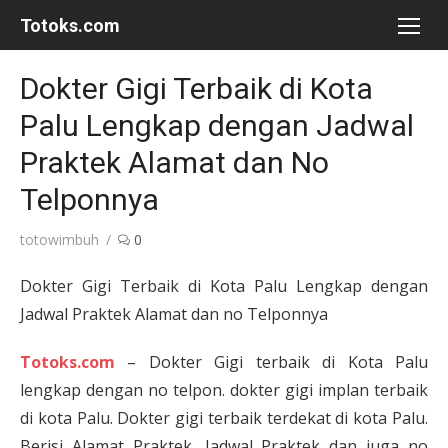
Skip
Totoks.com
to
content
Dokter Gigi Terbaik di Kota
Palu Lengkap dengan Jadwal
Praktek Alamat dan No
Telponnya
Author
totowimbuh
0
Dokter Gigi Terbaik di Kota Palu Lengkap dengan
Jadwal Praktek Alamat dan no Telponnya
Totoks.com
– Dokter Gigi terbaik di Kota Palu
lengkap dengan no telpon. dokter gigi implan terbaik
di kota Palu. Dokter gigi terbaik terdekat di kota Palu.
Berisi Alamat Praktek, Jadwal Praktek dan juga no