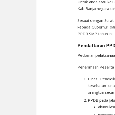
Untuk anda atau kelu
Kab Banjarnegara ta
Sesuai dengan Surat
kepada Gubernur dan
PPDB SMP tahun ini.
Pendaftaran PPD
Pedoman pelaksanaan
Penerimaan Peserta D
Dinas Pendidi
kesehatan unt
orangtua secara 
PPDB pada Jalu
akumulasi
prestasi 