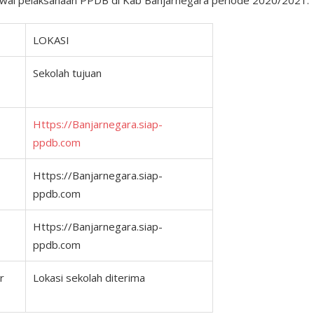
adwal pelaksanaan PPDB di Kab Banjarnegara periode 2020/2021.
LOKASI
Sekolah tujuan
Https://Banjarnegara.siap-
ppdb.com
Https://Banjarnegara.siap-
ppdb.com
Https://Banjarnegara.siap-
ppdb.com
r
Lokasi sekolah diterima