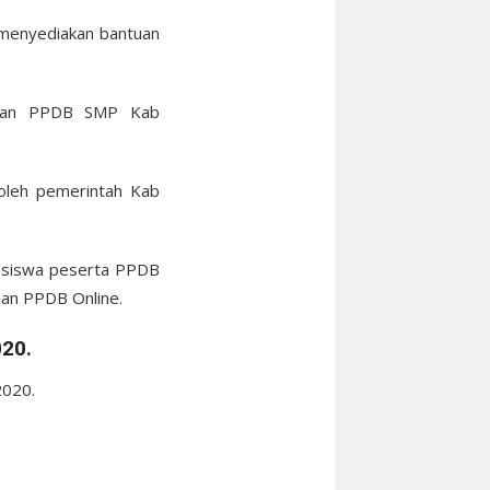
 menyediakan bantuan
taran PPDB SMP Kab
 oleh pemerintah Kab
ta siswa peserta PPDB
aan PPDB Online.
020.
2020.