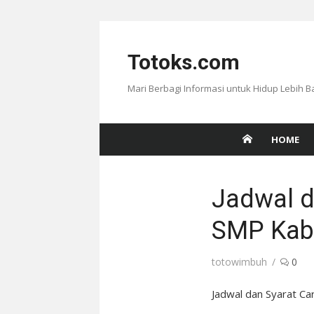
Skip
to
Totoks.com
content
Mari Berbagi Informasi untuk Hidup Lebih B
HOME
Jadwal d
SMP Kab 
Author
totowimbuh
0
Jadwal dan Syarat C