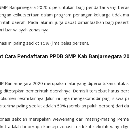
 SMP Banjarnegara 2020 diperuntukan bagi pendaftar yang berasa
engan keikutsertaan dalam program penangan keluarga tidak m
ntah daerah. Pada jalur ini juga dapat dimanfaatkan bagi peser
i luar wilayah zonasinya.
asi ini paling sedikit 15% (lima belas persen).
at Cara Pendaftaran PPDB SMP Kab Banjarnegara 2
P Banjarnegara 2020 merupakan jalur yang diperuntukan untuk s
ng ditetapkan pemerintah daerahnya. Domisili tersebut harus be
dokumen resmi lainnya. Jalur ini juga mengakomodir pagi siswa pe
diterima paling sedikit adalah 50% (sembilan puluh persen) dari 
onasi sekolah merupakan wewenang dari masing-masing Pemer
kut adalah beberapa konsep zonasi terdekat sekolah yang dig