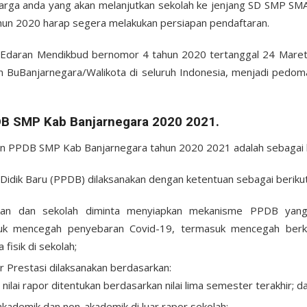
arga anda yang akan melanjutkan sekolah ke jenjang SD SMP SMA
hun 2020 harap segera melakukan persiapan pendaftaran.
 Edaran Mendikbud bernomor 4 tahun 2020 tertanggal 24 Maret
 BuBanjarnegara/Walikota di seluruh Indonesia, menjadi pedom
B SMP Kab Banjarnegara 2020 2021.
 PPDB SMP Kab Banjarnegara tahun 2020 2021 adalah sebagai b
idik Baru (PPDB) dilaksanakan dengan ketentuan sebagai berikut
kan dan sekolah diminta menyiapkan mekanisme PPDB yang 
uk mencegah penyebaran Covid-19, termasuk mencegah berk
fisik di sekolah;
r Prestasi dilaksanakan berdasarkan:
 nilai rapor ditentukan berdasarkan nilai lima semester terakhir; d
akademik dan non-akademik di luar rapor sekolah;