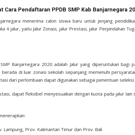
at Cara Pendaftaran PPDB SMP Kab Banjarnegara 2
rnegara menerima calon siswa baru untuk jenjang pendidik
ui 4 jalur, yaitu Jalur Zonasi, jalur Prestasi, jalur Perpindahan Tu
 SMP Banjarnegara 2020 adalah Jalur yang diperuntukan bagi p
n berada di luar zonasi sekolah sepanjang memenuhi persyaratan
asi dari perlombaan dapat digunakan sebagai penentuan seleksi.
stasi, dapat fleksibel menyesuaikan dengan kuota pada jalur lain
menerapkan:
v. Lampung, Prov. Kalimantan Timur dan Prov. Bali