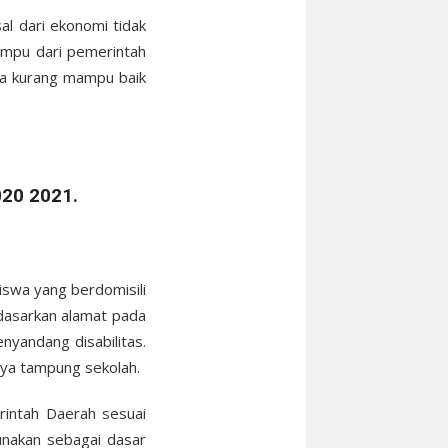
l dari ekonomi tidak
ampu dari pemerintah
ta kurang mampu baik
020 2021.
iswa yang berdomisili
rdasarkan alamat pada
nyandang disabilitas.
daya tampung sekolah.
intah Daerah sesuai
unakan sebagai dasar