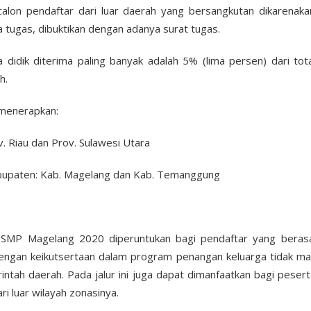
calon pendaftar dari luar daerah yang bersangkutan dikarenak
a tugas, dibuktikan dengan adanya surat tugas.
 didik diterima paling banyak adalah 5% (lima persen) dari tot
h.
menerapkan:
v. Riau dan Prov. Sulawesi Utara
bupaten: Kab. Magelang dan Kab. Temanggung
 SMP Magelang 2020 diperuntukan bagi pendaftar yang berasa
engan keikutsertaan dalam program penangan keluarga tidak m
ntah daerah. Pada jalur ini juga dapat dimanfaatkan bagi peser
i luar wilayah zonasinya.