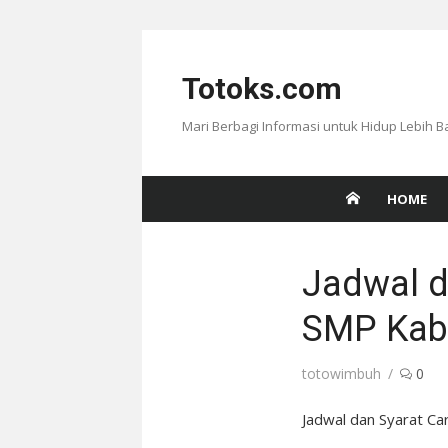
Skip
to
Totoks.com
content
Mari Berbagi Informasi untuk Hidup Lebih B
HOME
Jadwal d
SMP Kab
Author
totowimbuh
0
Jadwal dan Syarat C