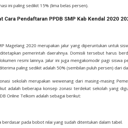
asi ini paling sedikit 15% (lima belas persen).
at Cara Pendaftaran PPDB SMP Kab Kendal 2020 20
MP Magelang 2020 merupakan jalur yang diperuntukan untuk siswa
 ditetapkan pemerintah daerahnya. Domisili tersebut harus ber
dokumen resmi lainnya. Jalur ini juga mengakomodir pagi siswa pe
diterima paling sedikit adalah 50% (sembilan puluh persen) dari 
onasi sekolah merupakan wewenang dari masing-masing Pemer
kut adalah beberapa konsep zonasi terdekat sekolah yang dig
DB Online Telkom adalah sebagai berikut:
a berdasar pada bobot nilai yang sudah ditentukan dalam tabel.