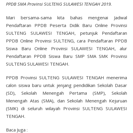
PPDB SMA Provinsi SULTENG SULAWESI TENGAH 2019.
Mari bersama-sama kita bahas mengenai Jadwal
Pendaftaran PPDB Peserta Didik Baru Online Provinsi
SULTENG SULAWESI TENGAH, petunjuk Pendaftaran
PPDB Online Provinsi SULTENG, cara Pendaftaran PPDB
Siswa Baru Online Provinsi SULAWESI TENGAH, alur
Pendaftaran PPDB Siswa Baru SMP SMA SMK Provinsi
SULTENG SULAWESI TENGAH.
PPDB Provinsi SULTENG SULAWESI TENGAH menerima
calon siswa baru untuk jenjang pendidikan Sekolah Dasar
(SD), Sekolah Menengah Pertama (SMP), Sekolah
Menengah Atas (SMA), dan Sekolah Menengah Kejuruan
(SMK) di seluruh wilayah Provinsi SULTENG SULAWESI
TENGAH.
Baca Juga :