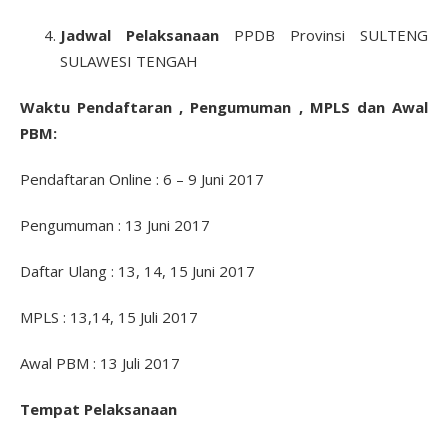
Jadwal Pelaksanaan
PPDB Provinsi SULTENG
SULAWESI TENGAH
Waktu Pendaftaran , Pengumuman , MPLS dan Awal
PBM:
Pendaftaran Online : 6 – 9 Juni 2017
Pengumuman : 13 Juni 2017
Daftar Ulang : 13, 14, 15 Juni 2017
MPLS : 13,14, 15 Juli 2017
Awal PBM : 13 Juli 2017
Tempat Pelaksanaan