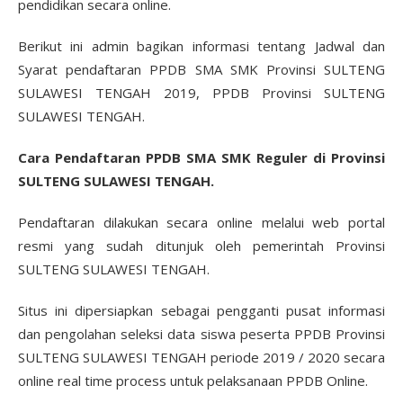
pendidikan secara online.
Berikut ini admin bagikan informasi tentang Jadwal dan
Syarat pendaftaran PPDB SMA SMK Provinsi SULTENG
SULAWESI TENGAH 2019, PPDB Provinsi SULTENG
SULAWESI TENGAH.
Cara Pendaftaran PPDB SMA SMK Reguler di Provinsi
SULTENG SULAWESI TENGAH.
Pendaftaran dilakukan secara online melalui web portal
resmi yang sudah ditunjuk oleh pemerintah Provinsi
SULTENG SULAWESI TENGAH.
Situs ini dipersiapkan sebagai pengganti pusat informasi
dan pengolahan seleksi data siswa peserta PPDB Provinsi
SULTENG SULAWESI TENGAH periode 2019 / 2020 secara
online real time process untuk pelaksanaan PPDB Online.