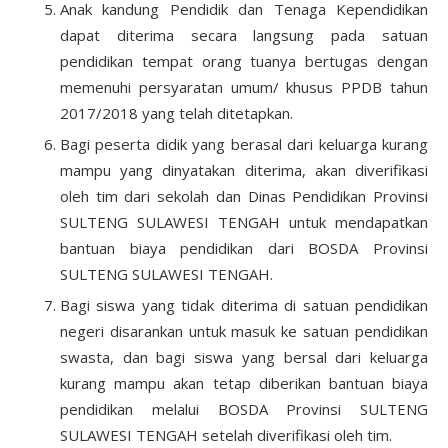
Anak kandung Pendidik dan Tenaga Kependidikan
dapat diterima secara langsung pada satuan
pendidikan tempat orang tuanya bertugas dengan
memenuhi persyaratan umum/ khusus PPDB tahun
2017/2018 yang telah ditetapkan.
Bagi peserta didik yang berasal dari keluarga kurang
mampu yang dinyatakan diterima, akan diverifikasi
oleh tim dari sekolah dan Dinas Pendidikan Provinsi
SULTENG SULAWESI TENGAH untuk mendapatkan
bantuan biaya pendidikan dari BOSDA Provinsi
SULTENG SULAWESI TENGAH.
Bagi siswa yang tidak diterima di satuan pendidikan
negeri disarankan untuk masuk ke satuan pendidikan
swasta, dan bagi siswa yang bersal dari keluarga
kurang mampu akan tetap diberikan bantuan biaya
pendidikan melalui BOSDA Provinsi SULTENG
SULAWESI TENGAH setelah diverifikasi oleh tim.