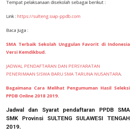
Tempat pelaksanaan disekolah sebagai berikut :
Link :
https://sulteng.siap-ppdb.com
Baca Juga :
SMA Terbaik Sekolah Unggulan Favorit di Indonesia
Versi Kemdikbud.
JADWAL PENDAFTARAN DAN PERSYARATAN
PENERIMAAN SISWA BARU SMA TARUNA NUSANTARA
.
Bagaimana Cara Melihat Pengumuman Hasil Seleksi
PPDB Online 2018 2019.
Jadwal dan Syarat pendaftaran PPDB SMA
SMK Provinsi SULTENG SULAWESI TENGAH
2019.