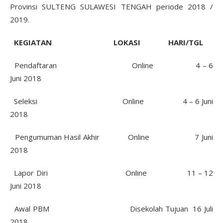
Provinsi SULTENG SULAWESI TENGAH periode 2018 /
2019.
KEGIATAN
LOKASI
HARI/TGL
Pendaftaran Online 4 – 6
Juni 2018
Seleksi Online 4 – 6 Juni
2018
Pengumuman Hasil Akhir Online 7 Juni
2018
Lapor Diri Online 11 – 12
Juni 2018
Awal PBM Disekolah Tujuan 16 Juli
2018