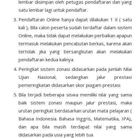
lembar disimpan oleh petugas pendaftaran dan yang
satu lembar lagi untuk pendaftar.
Pendaftaran Online hanya dapat dilakukan 1 X ( satu
kali ), Bila calon peserta sudah terdaftar dalam sistem
Online, maka tidak dapat melakukan perbaikan apapun
termasuk melakukan pencabutan berkas, karena akan
tertolak jika yang bersangkutan akan melakukan
pendaftaran kedua kalinya.
Peringkat sistem zonasi didasarkan pada jumlah Nilai
Ujian Nasional, sedangkan jalur prestasi
pemeringkatan didasarkan skor piagam prestasi.
Bila terjadi beberapa siswa memiliki nilai yang sama
baik sistem zonasi maupun jalur prestasi, maka
urutan peringkat berdasarkan urutan mata pelajaran (
Bahasa Indonesia. Bahasa Inggris, Matematika, IPA),
dan apa bila masih terdapat nilai yang sama
didasarkan pada usia yang lebih tua.