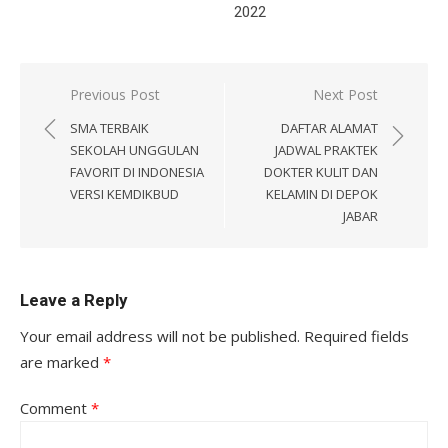
2022
Post
Previous Post
Next Post
navigation
SMA TERBAIK
DAFTAR ALAMAT
SEKOLAH UNGGULAN
JADWAL PRAKTEK
FAVORIT DI INDONESIA
DOKTER KULIT DAN
VERSI KEMDIKBUD
KELAMIN DI DEPOK
JABAR
Leave a Reply
Your email address will not be published.
Required fields
are marked
*
Comment
*