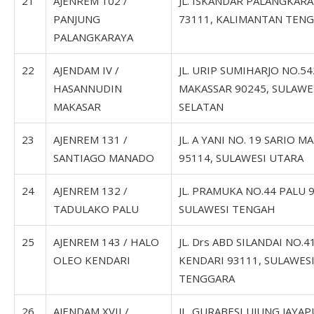
21
AJENREM 102 /
JL. ISKANDAR PALANGKAR
PANJUNG
73111, KALIMANTAN TEN
PALANGKARAYA
22
AJENDAM IV /
JL. URIP SUMIHARJO NO.54
HASANNUDIN
MAKASSAR 90245, SULAWE
MAKASAR
SELATAN
23
AJENREM 131 /
JL. A YANI NO. 19 SARIO 
SANTIAGO MANADO
95114, SULAWESI UTARA
24
AJENREM 132 /
JL. PRAMUKA NO.44 PALU 
TADULAKO PALU
SULAWESI TENGAH
25
AJENREM 143 / HALO
JL. Drs ABD SILANDAI NO.4
OLEO KENDARI
KENDARI 93111, SULAWES
TENGGARA
26
AJENDAM XVII /
JL. GURABESI UJUNG JAYA