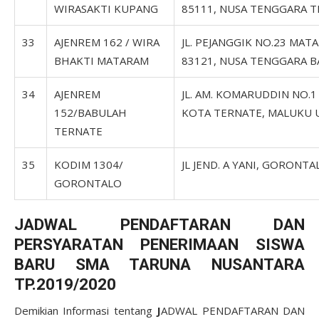
WIRASAKTI KUPANG
85111, NUSA TENGGARA 
33
AJENREM 162 / WIRA
JL. PEJANGGIK NO.23 MAT
BHAKTI MATARAM
83121, NUSA TENGGARA B
34
AJENREM
JL. AM. KOMARUDDIN NO.1
152/BABULAH
KOTA TERNATE, MALUKU 
TERNATE
35
KODIM 1304/
JL JEND. A YANI, GORONTA
GORONTALO
JADWAL PENDAFTARAN DAN
PERSYARATAN
PENERIMAAN SISWA
BARU
SMA TARUNA NUSANTARA
TP.2019/2020
Demikian Informasi tentang
J
ADWAL PENDAFTARAN DAN