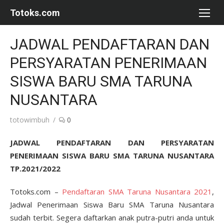
Skip
Totoks.com
to
content
JADWAL PENDAFTARAN DAN
PERSYARATAN PENERIMAAN
SISWA BARU SMA TARUNA
NUSANTARA
Author
totowimbuh
0
JADWAL PENDAFTARAN DAN PERSYARATAN
PENERIMAAN SISWA
BARU
SMA TARUNA NUSANTARA
TP.2021/2022
Totoks.com –
Pendaftaran SMA Taruna Nusantara 2021
,
Jadwal Penerimaan Siswa Baru SMA Taruna Nusantara
sudah terbit. Segera daftarkan anak putra-putri anda untuk