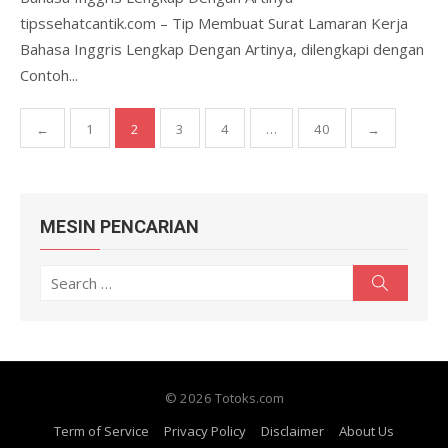
tipssehatcantik.com – Tip Membuat Surat Lamaran Kerja
Bahasa Inggris Lengkap Dengan Artinya, dilengkapi dengan
Contoh...
Posts
←
1
2
3
4
…
40
→
pagination
MESIN PENCARIAN
Search
Search
for:
© 2026 Totoks.com
Term of Service
Privacy Policy
Disclaimer
About Us