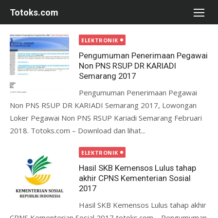
Skip
Totoks.com
to
content
ELEKTRONIK
Pengumuman Penerimaan Pegawai
Non PNS RSUP DR KARIADI
Semarang 2017
Pengumuman Penerimaan Pegawai
Non PNS RSUP DR KARIADI Semarang 2017, Lowongan
Loker Pegawai Non PNS RSUP Kariadi Semarang Februari
2018. Totoks.com – Download dan lihat...
ELEKTRONIK
Hasil SKB Kemensos Lulus tahap
akhir CPNS Kementerian Sosial
2017
Hasil SKB Kemensos Lulus tahap akhir
CPNS Kementerian Sosial 2017 totoks.com – Pengumuman