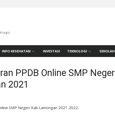
ahagia
INFO KESEHATAN
INVESTASI
TEKNOLOGI
SEKOLAH
ran PPDB Online SMP Neger
n 2021
nline SMP Negeri Kab Lamongan 2021 2022..