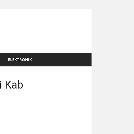
ELEKTRONIK
i Kab