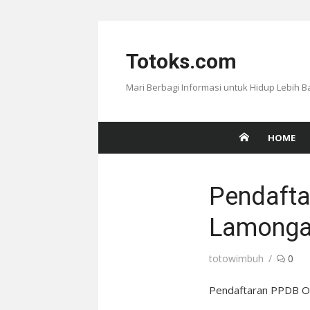
Skip
to
Totoks.com
content
Mari Berbagi Informasi untuk Hidup Lebih B
HOME
Pendafta
Lamonga
Author
totowimbuh
0
Pendaftaran PPDB O