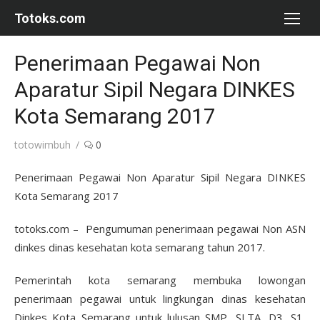
Skip
Totoks.com
to
content
Penerimaan Pegawai Non
Aparatur Sipil Negara DINKES
Kota Semarang 2017
Author
totowimbuh
0
Penerimaan Pegawai Non Aparatur Sipil Negara DINKES
Kota Semarang 2017
totoks.com – Pengumuman penerimaan pegawai Non ASN
dinkes dinas kesehatan kota semarang tahun 2017.
Pemerintah kota semarang membuka lowongan
penerimaan pegawai untuk lingkungan dinas kesehatan
Dinkes Kota Semarang untuk lulusan SMP, SLTA, D3, S1,