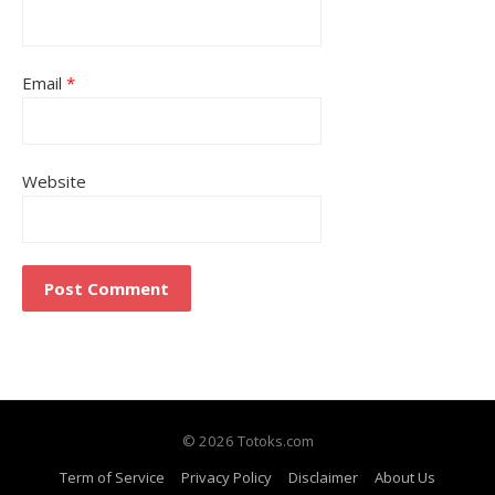
Email
*
Website
© 2026 Totoks.com
Term of Service
Privacy Policy
Disclaimer
About Us