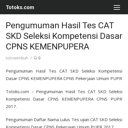
Skip
Totoks.com
to
content
Pengumuman Hasil Tes CAT
SKD Seleksi Kompetensi Dasar
CPNS KEMENPUPERA
Author
totowimbuh
0
Pengumuman Hasil Tes CAT SKD Seleksi Kompetensi
Dasar CPNS KEMENPUPERA CPNS Pekerjaan Umum PUPR
Totoks.com – Pengumuman Hasil Tes CAT SKD Seleksi
Kompetensi Dasar CPNS KEMENPUPERA CPNS PUPR
2017.
Pengumuman Daftar Nama Lulus Tes ujian CAT SKD Seleksi
Kompetensi Dasar CPNS Pekerjaan Umum PUPR 2017.