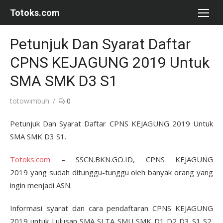
Skip
Totoks.com
to
content
Petunjuk Dan Syarat Daftar
CPNS KEJAGUNG 2019 Untuk
SMA SMK D3 S1
Author
totowimbuh
0
Petunjuk Dan Syarat Daftar CPNS KEJAGUNG 2019 Untuk
SMA SMK D3 S1.
Totoks.com
– SSCN.BKN.GO.ID, CPNS KEJAGUNG
2019 yang sudah ditunggu-tunggu oleh banyak orang yang
ingin menjadi ASN.
Informasi syarat dan cara pendaftaran CPNS KEJAGUNG
2019 untuk Lulusan SMA SLTA SMU SMK D1 D2 D3 S1 S2.