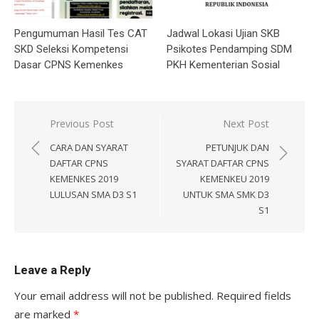
Pengumuman Hasil Tes CAT
Jadwal Lokasi Ujian SKB
SKD Seleksi Kompetensi
Psikotes Pendamping SDM
Dasar CPNS Kemenkes
PKH Kementerian Sosial
Post
Previous Post
Next Post
navigation
CARA DAN SYARAT
PETUNJUK DAN
DAFTAR CPNS
SYARAT DAFTAR CPNS
KEMENKES 2019
KEMENKEU 2019
LULUSAN SMA D3 S1
UNTUK SMA SMK D3
S1
Leave a Reply
Your email address will not be published.
Required fields
are marked
*