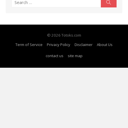
Search
Search
for:
© 2026 Totoks.com
Term of Service
Privacy Policy
Disclaimer
About Us
contact us
site map